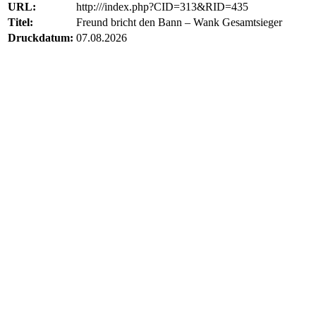
URL:
http:///index.php?CID=313&RID=435
Titel:
Freund bricht den Bann – Wank Gesamtsieger
Druckdatum:
07.08.2026