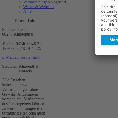
Veranstaltungen Vogtland
Wetter & Webcam
Anreise
Tourist-Info
Schloßstraße 3
08248 Klingenthal
Telefon 037467/648-32
Telefax 037467/648-25
E-Mail an Tourist-Info
Stadtplan Klingenthal
Hinweis
Alle Angaben
insbesondere zu
Veranstaltungen ohne
Gewähr. Änderungen
vorbehalten. Maßnahmen
des Gesetzgebers können
zu Einschränkungen der
Öffnungszeiten oder auch
temporären Schließung