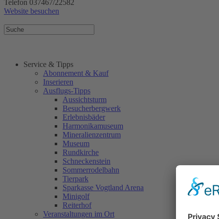
Telefon 037467/22582
Website besuchen
Service & Tipps
Abonnement & Kauf
Inserieren
Ausflugs-Tipps
Aussichtsturm
Besucherbergwerk
Erlebnisbäder
Harmonikamuseum
Mineralienzentrum
Museum
Rundkirche
Schneckenstein
Sommerrodelbahn
Tierpark
Sparkasse Vogtland Arena
Minigolf
Reiterhof
Veranstaltungen im Ort