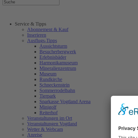
Service & Tipps
Abonnement & Kauf
Inserieren
Ausflugs-Tipps
Aussichtsturm
Besucherbergwerk
Erlebnisbäder
Harmonikamuseum
Mineralienzentrum
Museum
Rundkirche
Schneckenstein
Sommerrodelbahn
Tierpark
Sparkasse Vogtland Arena
Minigolf
Reiterhof
Veranstaltungen im Ort
Veranstaltungen Vogtland
Wetter & Webcam
Anreise