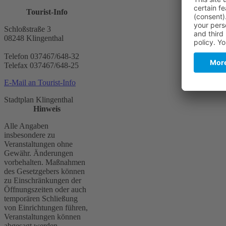
Tourist-Info
Schloßstraße 3
08248 Klingenthal
Telefon 037467/648-32
Telefax 037467/648-25
E-Mail an Tourist-Info
Stadtplan Klingenthal
Hinweis
Alle Angaben
insbesondere zu
Veranstaltungen ohne
Gewähr. Änderungen
vorbehalten. Maßnahmen
des Gesetzgebers können
zu Einschränkungen der
Öffnungszeiten oder auch
temporären Schließung
von Einrichtungen führen,
Veranstaltungen können
abgesagt werden.