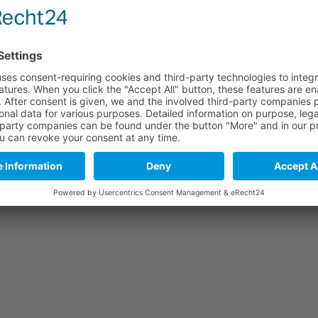
 kg, was etwa 19 % der ursprünglichen Masse der bearbeiteten Baugrup
, wobei kleinere Optimierungspunkte wie Optik und Tastengeräusche iden
tbauvorhaben sowie zur Anwendung von Material-, Technologie- und Ko
omepage unter: https://www.imatech-musik.de/projekt-leichtbau-akkord
olgeprojekt AirAkkoLight, welches sich mit der Gewichtsoptimierung v