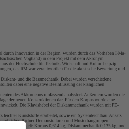
l durch Innovation in der Region, wurden durch das Vorhaben I-Ma-
estsächsischen Vogtland) in dem Projekt mit dem Akronym
us der Hochschule für Technik, Wirtschaft und Kultur Leipzig
gen, das IfM war verantwortlich für die akustische Bewertung und
s, Diskant- und die Bassmechanik. Dabei wurden verschiedene
sollten dabei eine negative Beeinflussung der klanglichen
nenten des Akkordeons umfassend analysiert. Außerdem wurden die
lage der neuen Konstruktionen dar. Für den Korpus wurde eine
 entwickelt. Die Klavishebel der Diskantmechanik wurden mit FE-
leichter Kunststoffe erarbeitet, sowie ein Systemleichtbau-Ansatz
gewerblichen Partner Demonstratoren und Musterbaugruppen
sparungen erzielt: Korpus 0,614 kg, Diskantmechanik 0,135 kg, und