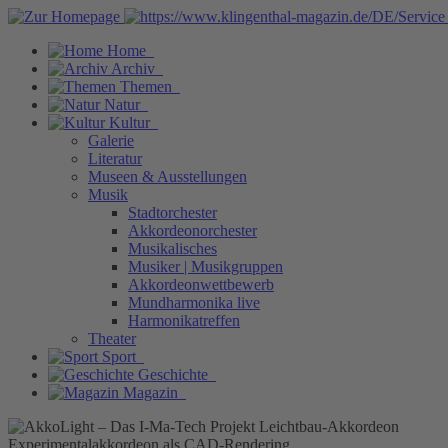
Home
Archiv
Themen
Natur
Kultur
Galerie
Literatur
Museen & Ausstellungen
Musik
Stadtorchester
Akkordeonorchester
Musikalisches
Musiker | Musikgruppen
Akkordeonwettbewerb
Mundharmonika live
Harmonikatreffen
Theater
Sport
Geschichte
Magazin
Experimentalakkordeon als CAD-Rendering