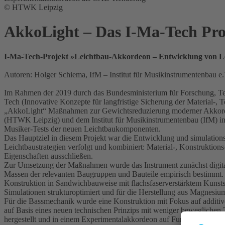
© HTWK Leipzig
AkkoLight – Das I-Ma-Tech Pr
I-Ma-Tech-Projekt »Leichtbau-Akkordeon – Entwicklung von Le
Autoren: Holger Schiema, IfM – Institut für Musikinstrumentenbau e
Im Rahmen der 2019 durch das Bundesministerium für Forschung, Tec
Tech (Innovative Konzepte für langfristige Sicherung der Material-
„AkkoLight“ Maßnahmen zur Gewichtsreduzierung moderner Akkordeon
(HTWK Leipzig) und dem Institut für Musikinstrumentenbau (IfM) i
Musiker-Tests der neuen Leichtbaukomponenten.
Das Hauptziel in diesem Projekt war die Entwicklung und simulation
Leichtbaustrategien verfolgt und kombiniert: Material-, Konstruktion
Eigenschaften ausschließen.
Zur Umsetzung der Maßnahmen wurde das Instrument zunächst digit
Massen der relevanten Baugruppen und Bauteile empirisch bestimmt.
Konstruktion in Sandwichbauweise mit flachsfaserverstärktem Kunsts
Simulationen strukturoptimiert und für die Herstellung aus Magnesiu
Für die Bassmechanik wurde eine Konstruktion mit Fokus auf additive
auf Basis eines neuen technischen Prinzips mit weniger bewegliche
hergestellt und in einem Experimentalakkordeon auf Funktion und K