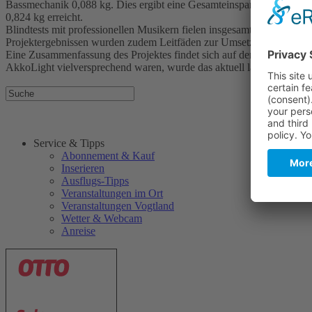
Bassmechanik 0,088 kg. Dies ergibt eine Gesamteinsparung von 0,837
0,824 kg erreicht.
Blindtests mit professionellen Musikern fielen insgesamt positiv aus
Projektergebnissen wurden zudem Leitfäden zur Umsetzung von Leich
Eine Zusammenfassung des Projektes findet sich auf der I-Ma-Tech-H
AkkoLight vielversprechend waren, wurde das aktuell laufende Nachf
Service & Tipps
Abonnement & Kauf
Inserieren
Ausflugs-Tipps
Veranstaltungen im Ort
Veranstaltungen Vogtland
Wetter & Webcam
Anreise