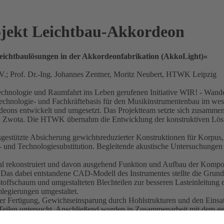
ojekt Leichtbau-Akkordeon
ichtbaulösungen in der Akkordeonfabrikation (AkkoLight)«
.V.; Prof. Dr.-Ing. Johannes Zentner, Moritz Neubert, HTWK Leipzig
hnologie und Raumfahrt ins Leben gerufenen Initiative WIR! - Wande
, Technologie- und Fachkräftebasis für den Musikinstrumentenbau im w
s entwickelt und umgesetzt. Das Projektteam setzte sich zusammen a
n Zwota. Die HTWK übernahm die Entwicklung der konstruktiven Lösun
sgestützte Absicherung gewichtsreduzierter Konstruktionen für Korpu
s- und Technologiesubstitution. Begleitende akustische Untersuchungen 
al rekonstruiert und davon ausgehend Funktion und Aufbau der Kompo
 Das dabei entstandene CAD-Modell des Instrumentes stellte die Grund
toffschaum und umgestalteten Blechteilen zur besseren Lasteinleitung
mlegierungen umgestaltet.
r Fertigung, Gewichtseinsparung durch Hohlstrukturen und den Einsatz 
n Teilen untersucht. Anschließend wurden in Zusammenarbeit mit dem 
lang untersucht. Im Experimentalakkordeon wurden folgende Massenein