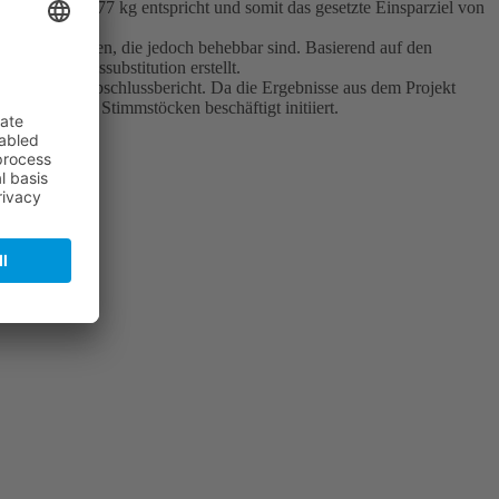
pen von 4,477 kg entspricht und somit das gesetzte Einsparziel von
tifiziert wurden, die jedoch behebbar sind. Basierend auf den
nstruktionssubstitution erstellt.
eon/ unter Abschlussbericht. Da die Ergebnisse aus dem Projekt
on Balg und Stimmstöcken beschäftigt initiiert.